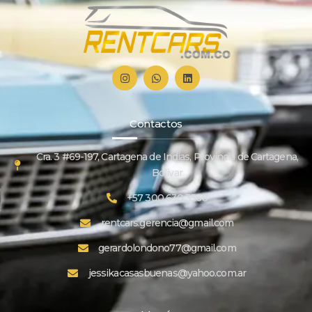
Contactos
Cra. 3 #69-197, Cartagena de Indias, Provincia de Cartagena,
Bolívar
+57 300 630 3568
rentcars.gerencia@gmail.com
gerardolondono77@gmail.com
jessikacasasbuenas@yahoo.com.ar