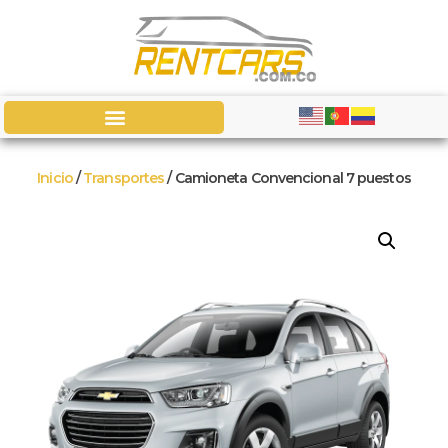
Inicio
/
Transportes
/ Camioneta Convencional 7 puestos